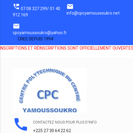
perm_phone_msg
email
07 08 327 299/ 01 40
info@cpcyamoussoukro.net
912 169
email
cpcyamoussoukro@yahoo.fr
CREE DEPUIS 1994
CRIPTIONS ET RÉINSCRIPTIONS SONT OFFICIELLEMENT OUVERTES, RE
call
CONTACTEZ NOUS POUR PLUS D'INFO
+225 27 30 64 22 62