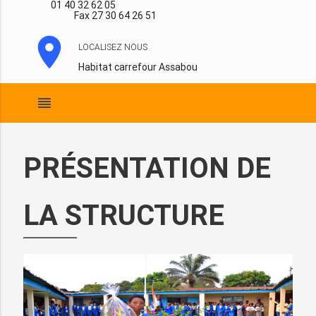
01 40 32 62 05
Fax 27 30 64 26 51
location_on
LOCALISEZ NOUS
Habitat carrefour Assabou
reorder
PRÉSENTATION DE
LA STRUCTURE