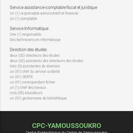
Service assistance-comptable fiscal et juridique
Un (1) responsable administratif et financier
Un (1) comptable
Service Informatique
Une (1) responsable
Des techniciens en informatique
Direction des études
deux (02) directeurs des études
deux (02) assistants des directeurs des études
trois (3) assistantes de direction
un (01) chef du service scolarité
un (01) SERFE
un (01) correspondant fichier
un (1) chef des travaux
cinq (05) éducateurs
un (01) gestionnaire de bibliothèque
CPC-YAMOUSSOUKRO
Centre Polytechnique du Centre de Yamoussoukro