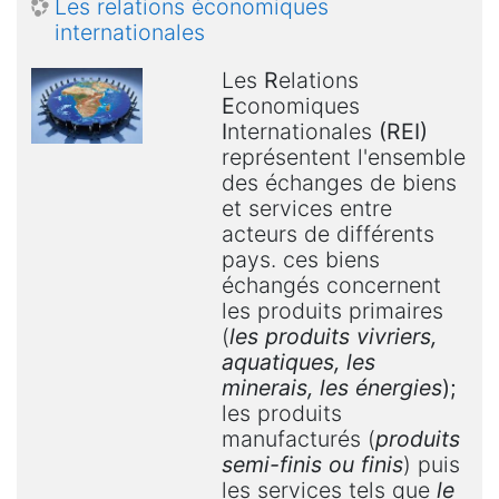
Les relations économiques
internationales
Les
R
elations
E
conomiques
I
nternationales
(REI)
représentent l'ensemble
des échanges de biens
et services entre
acteurs de différents
pays. ces biens
échangés concernent
les produits primaires
(
les produits vivriers,
aquatiques, les
minerais, les énergies
);
les produits
manufacturés (
produits
semi-finis ou finis
) puis
les services tels que
le