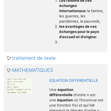
Les raisons de ces
échanges
internationaux:
la famine,
les guerres, les
pandémies, la pauvreté,
les avantages de ces
échanges pour le pays
d'accueil et d'origine:
traitement de texte
MATHEMATIQUES
EQUATION DIFFERENTIELLE
Une
équation
différentielle
d'ordre n est
une
équation
où l'inconnue est
une fonction f(x) et qui fait
intervenir la dérivée d'ordre n